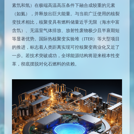
素氘和氚）在极端高温高压条件下融合成较重的元素
（如氦），并释放出巨大能量。与当前广泛使用的核裂
变技术相比，核聚变具有燃料储量近乎无限（海水中富
含氘）、无温室气体排放、放射性废物极少且半衰期短
等显著优势。国际热核聚变实验堆（ITER）等大型项目
的推进，标志着人类距离实现可控核聚变商业化又近了
一步。若技术突破成功，全球能源结构将迎来根本性变
革，彻底摆脱对化石燃料的依赖。